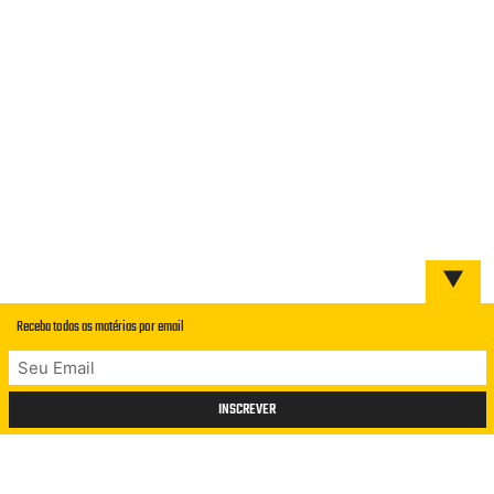
SLIPPERS DA SEAVEES SAI AGORA
NA COR PRETA
▼
Por
Juno
Receba todas as matérias por email
© 2026 RUBIROSA