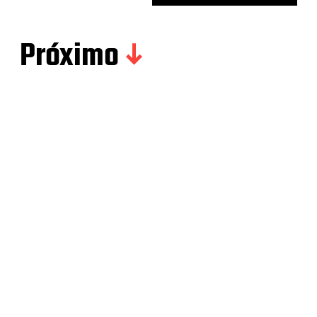
Próximo
TODD SNYDER DIVULGA COLEÇÃO
S/S 2020 INSPIRADA NO TÊNIS